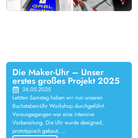
Die Maker-Uhr – Unser
erstes großes Projekt 2025
26.05.2025
Letzten Samstag haben wir nun unseren
Buchstaben-Uhr Workshop durchgeführt.
Vorausgegangen war eine intensive
Vorbereitung. Die Uhr wurde designed,
prototypisch gebaut, ...